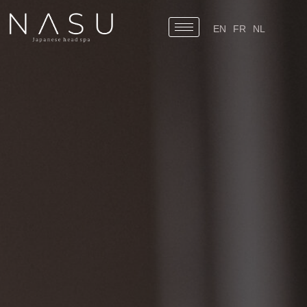
EN
FR
NL